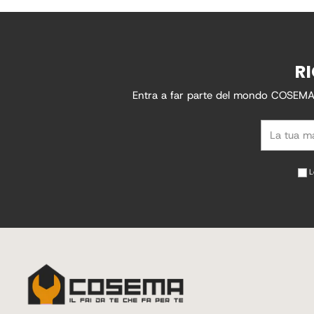
RI
Entra a far parte del mondo COSEMA, r
La
tua
mail
L