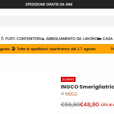
SPEDIZIONE GRATIS DA 69€
🫙 FUSTI CONTENITORI
🥾 ABBIGLIAMENTO DA LAVORO
🏡 CASA
️ Tutte le spedizioni ripartiranno dal 17 agosto
Pausa esti
SCONTO
INGCO Smerigliatri
di
INGCO
€59,90
€48,90
18% di 
Prezzo