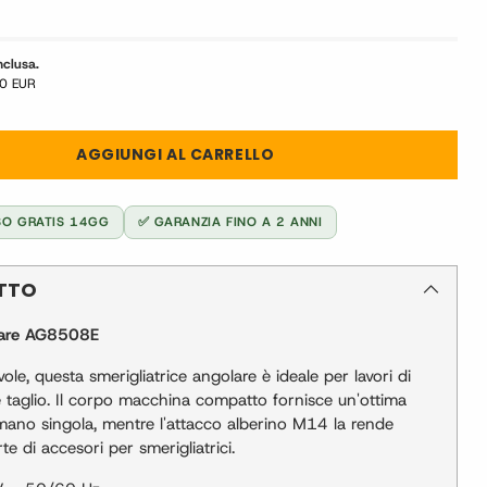
nclusa.
0 EUR
AGGIUNGI AL CARRELLO
SO GRATIS 14GG
✅ GARANZIA FINO A 2 ANNI
OTTO
are
AG8508E
le, questa smerigliatrice angolare è ideale per lavori di
e taglio. Il corpo macchina compatto fornisce un'ottima
 mano singola, mentre l'attacco alberino M14 la rende
e di accesori per smerigliatrici.