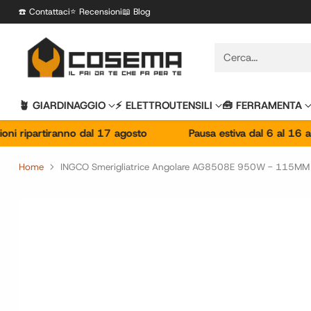
☎️ Contattaci
⭐️ Recensioni
📖 Blog
Cerca...
🪴 GIARDINAGGIO
⚡️ ELETTROUTENSILI
🧰 FERRAMENTA
partiranno dal 17 agosto
Pausa estiva dal 6 al 16 agosto 🏖
Home
INGCO Smerigliatrice Angolare AG8508E 950W - 115MM