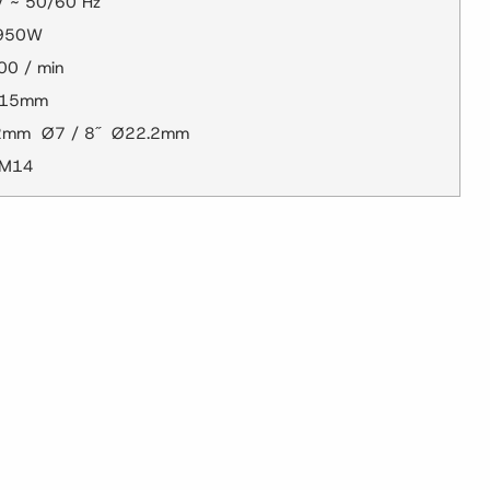
 V ~ 50/60 Hz
: 950W
000 / min
 115mm
2.2mm Ø7 / 8˝ Ø22.2mm
: M14