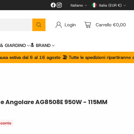
Italiano
Italia (EUR €)
Lingua
Valuta
Login
Carrello €0,00
 & GIARDINO
🔝 BRAND
va dal 6 al 16 agosto 🏖️ Tutte le spedizioni ripartiranno dal 17 
ce Angolare AG8508E 950W - 115MM
sconto