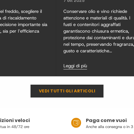
7 ott 2025
el freddo, scegliere il
Conservare olio e vino richiede
a di riscaldamento
attenzione e materiali di qualità. I
ecisione importante sia
fusti e contenitori aggraffati
, sia per l’efficienza
garantiscono chiusura ermetica,
protezione dai contaminanti e dur
nel tempo, preservando fragranza,
gusto e caratteristiche...
Leggi di più
VEDI TUTTI GLI ARTICOLI
zioni veloci
Paga come vuoi
 tua in 48/72 ore
Anche alla consegna o in 3