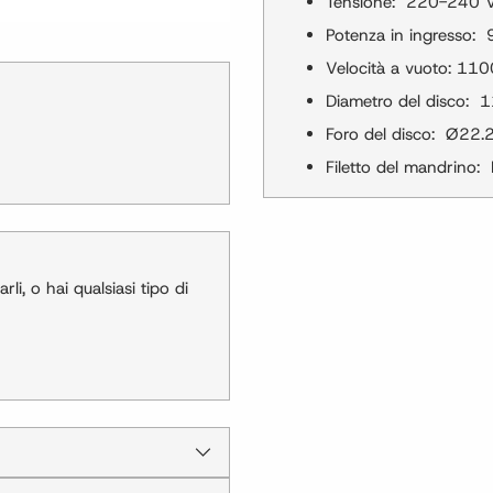
Tensione: 220-240
Potenza in ingresso
Velocità a vuoto: 11
Diametro del disco:
Foro del disco: Ø2
Filetto del mandrino
Aggiunta
del
prodotto
li, o hai qualsiasi tipo di
al
carrello