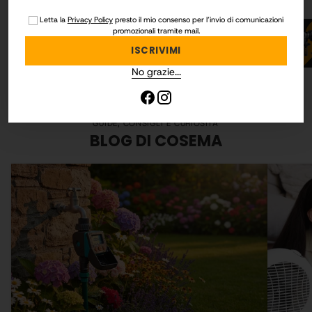
mail
Letta la
Privacy Policy
presto il mio consenso per l’invio di comunicazioni
promozionali tramite mail.
GIARDINAGGIO
ISCRIVIMI
No grazie...
GUIDE, CONSIGLI E CURIOSITA'
BLOG DI COSEMA