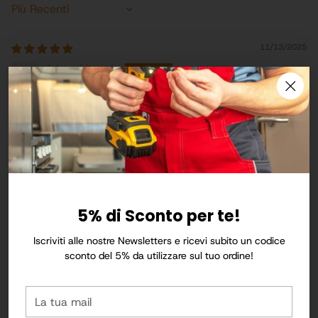
Sort by
11/13/2025
pietro rubinaccio
Ottimo e resistenti simo complimenti
10/17/2025
MATTEO CATANEO
vi avevo segnalato che il torchietto Palumbo che: le parti che
dovevano essere in acciaio inox sono in acciaio cromato, ma non
5% di Sconto per te!
mi avete fatto sapere nulla
Iscriviti alle nostre Newsletters e ricevi subito un codice
sconto del 5% da utilizzare sul tuo ordine!
La
tua
Esplora altre Categorie