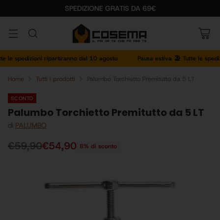
SPEDIZIONE GRATIS DA 69€
le spedizioni ripartiranno dal 10 agosto
Pausa estiva 🏖️ Tutte le spedizio
Home
Tutti i prodotti
Palumbo Torchietto Premitutto da 5 LT
SCONTO
Palumbo Torchietto Premitutto da 5 LT
di
PALUMBO
€59,90
€54,90
8% di sconto
Prezzo
di
listino