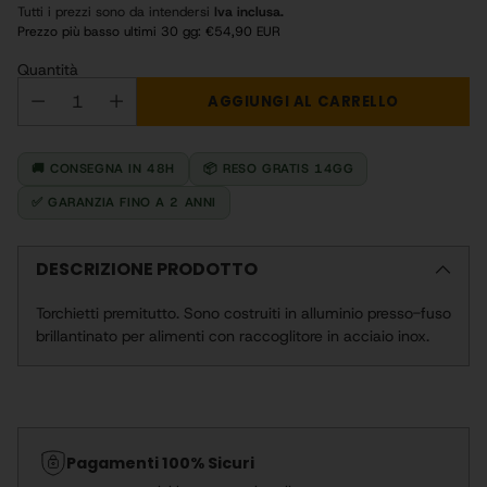
Tutti i prezzi sono da intendersi
Iva inclusa.
Prezzo più basso ultimi 30 gg:
€54,90 EUR
Quantità
AGGIUNGI AL CARRELLO
🚚 CONSEGNA IN 48H
📦 RESO GRATIS 14GG
✅ GARANZIA FINO A 2 ANNI
DESCRIZIONE PRODOTTO
Torchietti premitutto. Sono costruiti in alluminio presso-fuso
brillantinato per alimenti con raccoglitore in acciaio inox.
Aggiunta
del
prodotto
Pagamenti 100% Sicuri
al