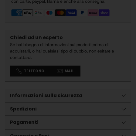
con carte, paypal, klarna e anche alla consegna.
carrello
Chiedi ad un esperto
Se hai bisogno di informazioni sui prodotti prima di
acquistarli, o hai qualsiasi tipo di dubbio, non esitare a
contattarci.
TELEFONO
MAIL
Informazioni sulla sicurezza
Spedizioni
Pagamenti
Garanzia e Resi