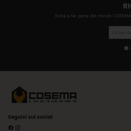
RI
Entra a far parte del mondo COSEMA, r
La
tua
mail
L
Seguici sui social