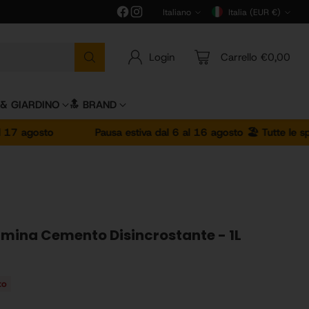
Italiano
Italia (EUR €)
Lingua
Valuta
Login
Carrello €0,00
 & GIARDINO
🔝 BRAND
to
Pausa estiva dal 6 al 16 agosto 🏖️ Tutte le spedizioni
imina Cemento Disincrostante - 1L
to