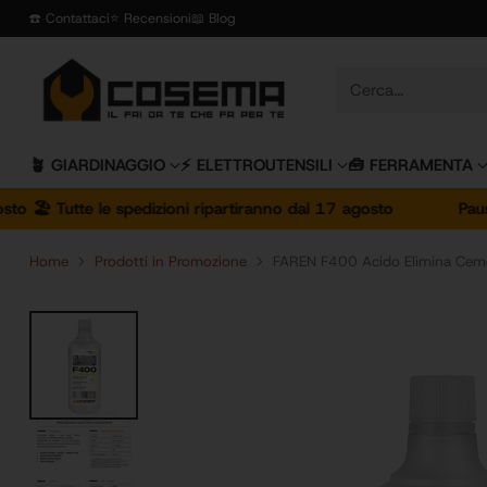
☎️ Contattaci
⭐️ Recensioni
📖 Blog
Cerca...
🪴 GIARDINAGGIO
⚡️ ELETTROUTENSILI
🧰 FERRAMENTA
tte le spedizioni ripartiranno dal 17 agosto
Pausa estiva 
Home
Prodotti in Promozione
FAREN F400 Acido Elimina Ceme