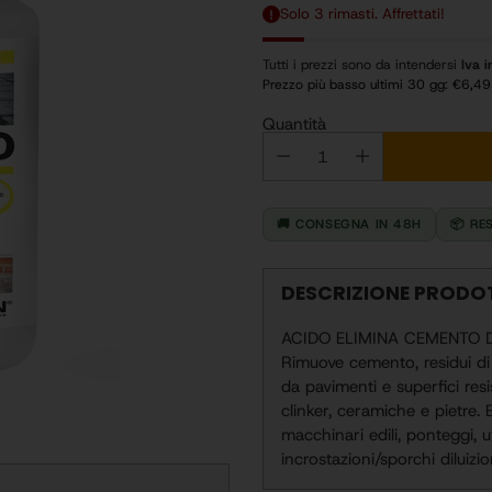
di
Solo 3 rimasti. Affrettati!
listino
Tutti i prezzi sono da intendersi
Iva i
Prezzo più basso ultimi 30 gg:
€6,49
Quantità
🚚 CONSEGNA IN 48H
📦 RE
DESCRIZIONE PROD
ACIDO ELIMINA CEMENTO 
Rimuove cemento, residui di 
da pavimenti e superfici resis
clinker, ceramiche e pietre. 
macchinari edili, ponteggi, ut
incrostazioni/sporchi dilui