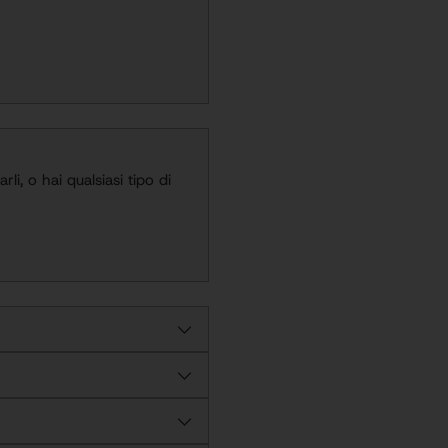
Aggiunta
del
prodotto
al
carrello
li, o hai qualsiasi tipo di