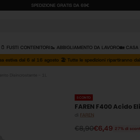
SPEDIZIONE GRATIS DA 69€
🫙 FUSTI CONTENITORI
🥾 ABBIGLIAMENTO DA LAVORO
🏡 CASA
dal 6 al 16 agosto 🏖️ Tutte le spedizioni ripartiranno dal 17 agos
nto Disincrostante - 1L
SCONTO
FAREN F400 Acido El
di
FAREN
€8,90
€6,49
27% di scon
Prezzo