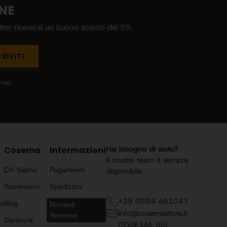
INE
etter riceverai un buono sconto del 5%
CRIVITI
mail.
Hai bisogno di aiuto?
Cosema
Informazioni
Il nostro team è sempre
Chi Siamo
Pagamenti
disponibile.
Recensioni
Spedizioni
+39 0984 461047
to
Blog
Richiedi
info@cosemastore.it
Recesso
Garanzia
CO.SE.MA. SRL