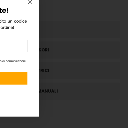
te!
ubito un codice
 ordine!
CONCIMI
COMPRESSORI
io di comunicazioni
IDROPULITRICI
UTENSILI MANUALI