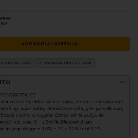
nclusa.
 EUR
AGGIUNGI AL CARRELLO
SO GRATIS 14GG
✅ GARANZIA FINO A 2 ANNI
OTTO
DISINCROSTANTE
stucco e colla, efflorescenze saline, polvere e incrostazioni
tenti agli acidi: cotto, laterizi, terracotta, grès porcellanato,
Efficace contro la ruggine. Ottimo per la pulizia dei
ensili, etc. resa: 5 - 15m²/lt. Diluizioni d’uso:
zione in acqua:leggere 10% - 20 - 30% forti 50%.