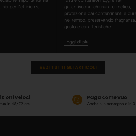
, sia per l’efficienza
garantiscono chiusura ermetica,
protezione dai contaminanti e dur
nel tempo, preservando fragranza,
gusto e caratteristiche...
Leggi di più
VEDI TUTTI GLI ARTICOLI
zioni veloci
Paga come vuoi
 tua in 48/72 ore
Anche alla consegna o in 3