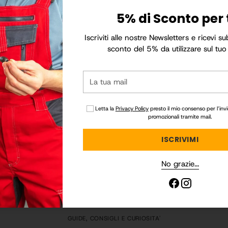
Esplora altre Categorie
5% di Sconto per 
Iscriviti alle nostre Newsletters e ricevi s
sconto del 5% da utilizzare sul tuo
ELETTROUTENSILI
La
tua
FAI DA TE
mail
Letta la
Privacy Policy
presto il mio consenso per l’inv
promozionali tramite mail.
PISTOLE PER IRRIGAZIONE
ISCRIVIMI
TEMPORIZZATORI
No grazie...
GUIDE, CONSIGLI E CURIOSITA'