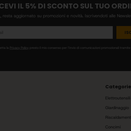
CEVI IL 5% DI SCONTO SUL TUO ORD
esta aggiornato su promozioni e novità. Iscrivendoti alle Newsl
IS
etta la
Privacy Policy
presto il mio consenso per l’invio di comunicazioni promozionali tramite 
Categorie
Elettroutensili
Giardinaggio
Riscaldamen
Concimi