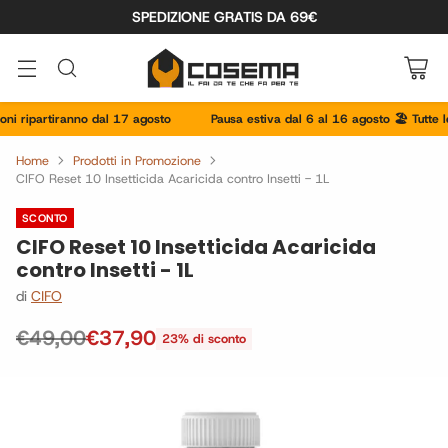
SPEDIZIONE GRATIS DA 69€
i ripartiranno dal 17 agosto
Pausa estiva dal 6 al 16 agosto 🏖️ Tutte le s
Home
Prodotti in Promozione
CIFO Reset 10 Insetticida Acaricida contro Insetti - 1L
SCONTO
CIFO Reset 10 Insetticida Acaricida
contro Insetti - 1L
di
CIFO
€49,00
€37,90
23% di sconto
Prezzo
di
listino