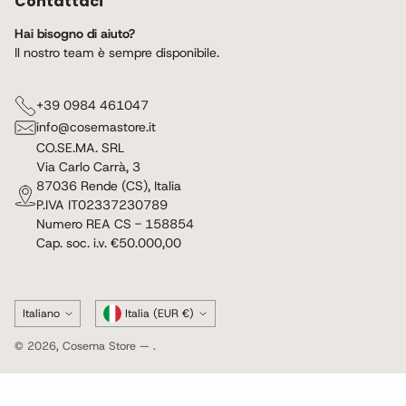
Contattaci
Hai bisogno di aiuto?
Il nostro team è sempre disponibile.
+39 0984 461047
info@cosemastore.it
CO.SE.MA. SRL
Via Carlo Carrà, 3
87036 Rende (CS), Italia
P.IVA IT02337230789
Numero REA CS - 158854
Cap. soc. i.v. €50.000,00
Lingua
Valuta
Italiano
Italia (EUR €)
© 2026,
Cosema Store
— .