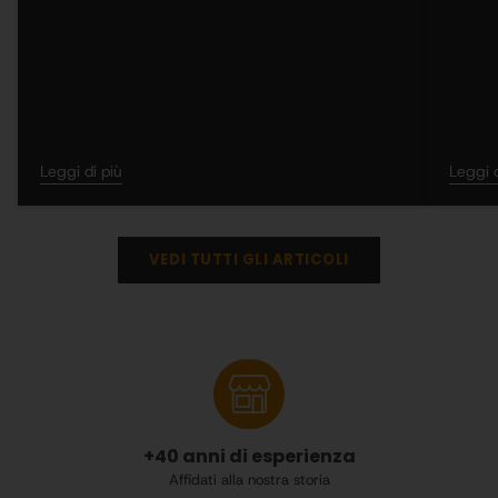
Leggi di più
Leggi d
VEDI TUTTI GLI ARTICOLI
+40 anni di esperienza
Affidati alla nostra storia