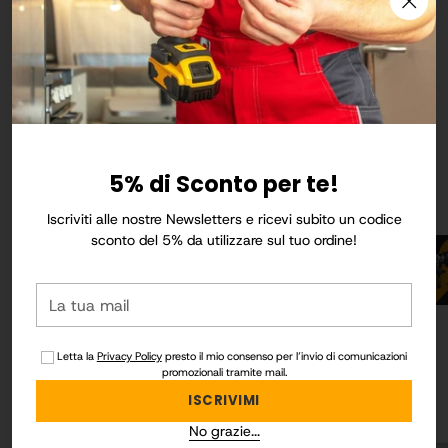
Recensioni Clienti
Sii il primo a scrivere una recensione
5% di Sconto per te!
Esplora altre Categorie
Iscriviti alle nostre Newsletters e ricevi subito un codice
sconto del 5% da utilizzare sul tuo ordine!
GIARDINAGGIO
La
tua
mail
Letta la
Privacy Policy
presto il mio consenso per l’invio di comunicazioni
promozionali tramite mail.
GUIDE, CONSIGLI E CURIOSITA'
ISCRIVIMI
BLOG DI COSEMA
No grazie...