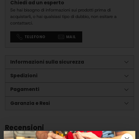
Chiedi ad un esperto
Se hai bisogno di informazioni sui prodotti prima di
acquistarli, o hai qualsiasi tipo di dubbio, non esitare a
contattarci.
TELEFONO
MAIL
Informazioni sulla sicurezza
Spedizioni
Pagamenti
Garanzia e Resi
Recensioni