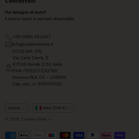
Contattaci
Hai bisogno di aiuto?
Il nostro team è sempre disponibile.
+39 0984 461047
info@cosemastore.it
CO.SE.MA. SRL
Via Carlo Carrà, 3
87036 Rende (CS), Italia
P.IVA IT02337230789
Numero REA CS - 158854
Cap. soc. i.v. €50.000,00
Lingua
Valuta
Italiano
Italia (EUR €)
© 2026,
Cosema Store
— .