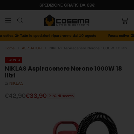
SPEDIZIONE GRATIS DA 69€
tiva 🏖️ Tutte le spedizioni ripartiranno dal 10 agosto
Pausa estiva 🏖️ Tu
Home
ASPIRATORI
NIKLAS Aspiracenere Nerone 1000W 18 litri
SCONTO
NIKLAS Aspiracenere Nerone 1000W 18
litri
di
NIKLAS
€42,90
€33,90
21% di sconto
Prezzo
di
listino