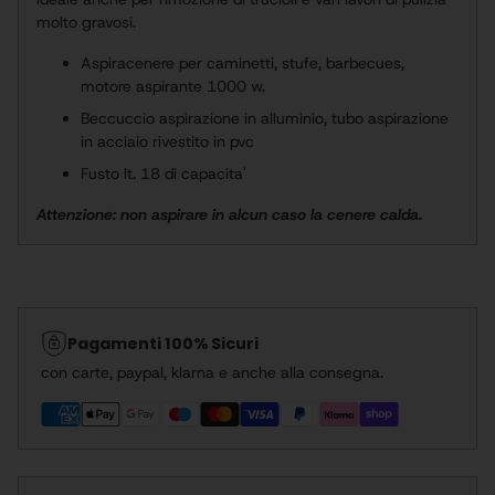
molto gravosi.
Aspiracenere per caminetti, stufe, barbecues,
motore aspirante 1000 w.
Beccuccio aspirazione in alluminio, tubo aspirazione
in acciaio rivestito in pvc
Fusto lt. 18 di capacita'
Attenzione: non aspirare in alcun caso la cenere calda.
Aggiunta
del
prodotto
Pagamenti 100% Sicuri
al
con carte, paypal, klarna e anche alla consegna.
carrello