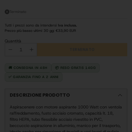
Terminato
Tutti i prezzi sono da intendersi
Iva inclusa.
Prezzo più basso ultimi 30 gg:
€33,90 EUR
Quantità
TERMINATO
🚚 CONSEGNA IN 48H
📦 RESO GRATIS 14GG
✅ GARANZIA FINO A 2 ANNI
DESCRIZIONE PRODOTTO
Aspiracenere con motore aspirante 1000 Watt con ventola
raffreddamento, fusto acciaio cromato, capacità lt. 18,
filtro HEPA, tubo flessibile acciaio rivestito in PVC,
beccuccio aspirazione in alluminio, manico per il trasporto,
ideale anche per rimozione di trucioli e vari lavori di pulizia